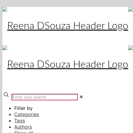
✕
Filter by
Categories
Tags
Authors
Show all